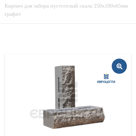
Кирпич для забора пустотелый скала 250x100x65мм
графит