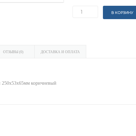
В КОРЗИНУ
Количество
Кирпич
облицовочный
узкий
гладкий/
ОТЗЫВЫ (0)
ДОСТАВКА И ОПЛАТА
колотый
250x53x65мм
коричневый
й 250x53x65мм коричневый