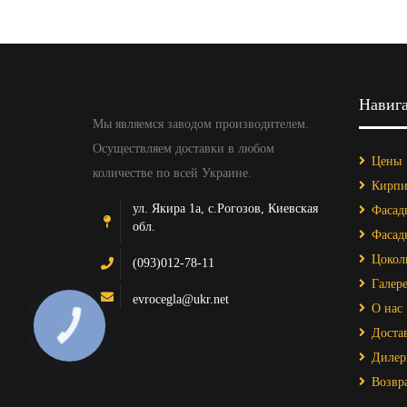
Навиг
Мы являемся заводом производителем.
Осуществляем доставки в любом
Цены
количестве по всей Украине.
Кирпи
ул. Якира 1а, с.Рогозов, Киевская
Фасад
обл.
Фасад
Цокол
(093)012-78-11
Галере
evrocegla@ukr.net
О нас
Достав
Дилер
Возвр