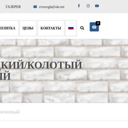
ГАЛЕРЕЯ
evrocegla@ukr.net
0
 ПЛИТКА
ЦЕНЫ
КОНТАКТЫ
ИТКА
ПРЕДСТАВИТЕЛЬСТВА
 ПЛИТКА
О НАС
ДКИЙ/КОЛОТЫЙ
ЛИТКА
ДОСТАВКА И ОПЛАТА
ЫЙ
ричневый