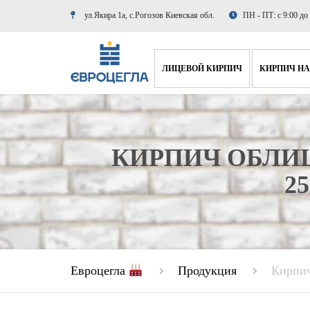
ул.Якира 1а, с.Рогозов Киевская обл.
ПН - ПТ: с 9:00 до
ЛИЦЕВОЙ КИРПИЧ
КИРПИЧ НА
РВАНЫЙ КИРПИЧ
КИРПИЧ 
ГЛАДКИЙ КИРПИЧ
КИРПИЧ 
КИРПИЧ ОБЛИ
ПУСТОТЕЛЫЙ КИРПИЧ
КИРПИЧ 
2
УЗКИЙ КИРПИЧ
КИРПИЧ Д
Евроцегла
Продукция
Кирпич