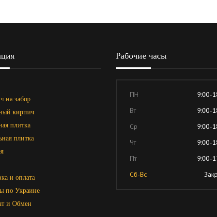
ация
Рабочие часы
ПН
9:00-1
ч на забор
Вт
9:00-1
ный кирпич
ная плитка
Ср
9:00-1
ьная плитка
Чт
9:00-1
я
Пт
9:00-1
Сб-Вс
Зак
ка и оплата
ы по Украине
ат и Обмен