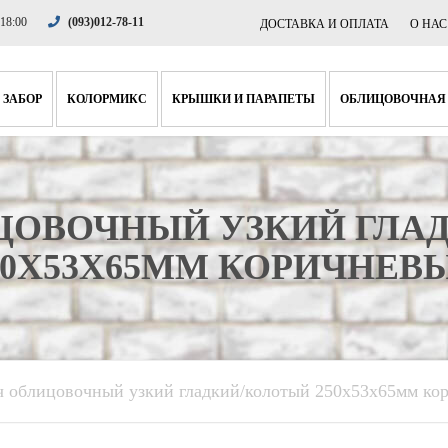
 18:00
(093)012-78-11
ДОСТАВКА И ОПЛАТА
О НАС
 ЗАБОР
КОЛОРМИКС
КРЫШКИ И ПАРАПЕТЫ
ОБЛИЦОВОЧНАЯ
НА СТОЛБИКИ
КРЫШКИ
КОРОТКАЯ ПЛ
НА ПРОГОНЫ
ПАРАПЕТЫ
СТАНДАРТНАЯ
ЦОВОЧНЫЙ УЗКИЙ ГЛА
ФАСОННЫЙ
ЦОКОЛЬНАЯ П
50X53X65ММ КОРИЧНЕВ
ЛЯ КОЛОН
 облицовочный узкий гладкий/колотый 250x53x65мм ко