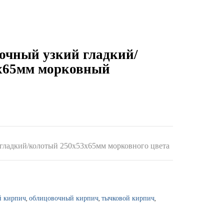
очный узкий гладкий/
x65мм морковный
гладкий/колотый 250x53x65мм морковного цвета
,
,
,
 кирпич
облицовочный кирпич
тычковой кирпич