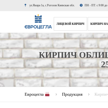
ул.Якира 1а, с.Рогозов Киевская обл.
ПН - ПТ: с 9:00 до
ЛИЦЕВОЙ КИРПИЧ
КИРПИЧ НА
РВАНЫЙ КИРПИЧ
КИРПИЧ 
ГЛАДКИЙ КИРПИЧ
КИРПИЧ 
КИРПИЧ ОБЛИ
ПУСТОТЕЛЫЙ КИРПИЧ
КИРПИЧ 
2
УЗКИЙ КИРПИЧ
КИРПИЧ Д
Евроцегла
Продукция
Кирпич