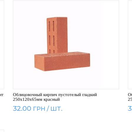
ит
Облицовочный кирпич пустотелый гладкий
О
250x120x65мм красный
2
32.00
3