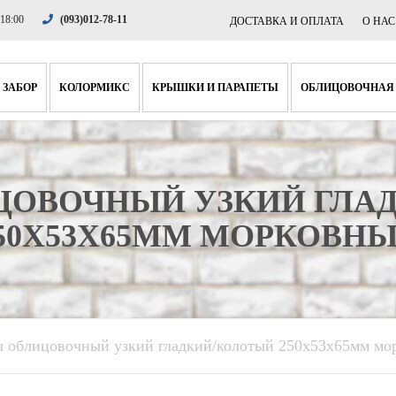
 18:00
(093)012-78-11
ДОСТАВКА И ОПЛАТА
О НАС
 ЗАБОР
КОЛОРМИКС
КРЫШКИ И ПАРАПЕТЫ
ОБЛИЦОВОЧНАЯ
НА СТОЛБИКИ
КРЫШКИ
КОРОТКАЯ ПЛ
НА ПРОГОНЫ
ПАРАПЕТЫ
СТАНДАРТНАЯ
ЦОВОЧНЫЙ УЗКИЙ ГЛА
ФАСОННЫЙ
ЦОКОЛЬНАЯ П
50X53X65ММ МОРКОВН
ЛЯ КОЛОН
 облицовочный узкий гладкий/колотый 250x53x65мм мо