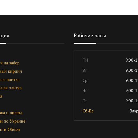
ация
Рабочие часы
ПН
9:00-1
ч на забор
Вт
9:00-1
ный кирпич
ная плитка
Ср
9:00-1
ьная плитка
Чт
9:00-1
я
Пт
9:00-1
Сб-Вс
Зак
ка и оплата
ы по Украине
ат и Обмен