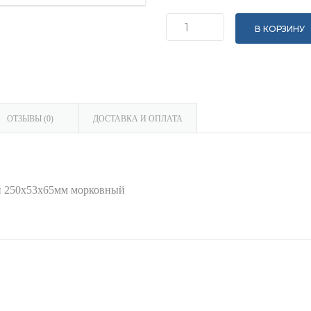
В КОРЗИНУ
Количество
Кирпич
облицовочный
узкий
гладкий/
ОТЗЫВЫ (0)
ДОСТАВКА И ОПЛАТА
колотый
250x53x65мм
морковный
й 250x53x65мм морковный