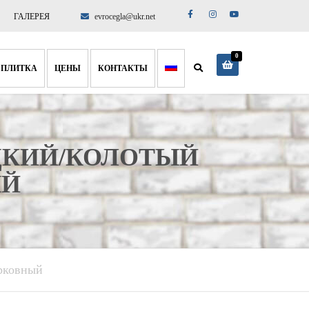
ГАЛЕРЕЯ
evrocegla@ukr.net
0
 ПЛИТКА
ЦЕНЫ
КОНТАКТЫ
ИТКА
ПРЕДСТАВИТЕЛЬСТВА
 ПЛИТКА
О НАС
ДКИЙ/КОЛОТЫЙ
ЛИТКА
ДОСТАВКА И ОПЛАТА
ЫЙ
рковный