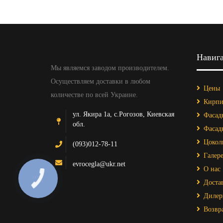
Навиг
Мы являемся заводом производителем.
Осуществляем доставки в любом
Цены
количестве по всей Украине.
Кирпи
ул. Якира 1а, с.Рогозов, Киевская
Фасад
обл.
Фасад
Цокол
(093)012-78-11
Галере
evrocegla@ukr.net
О нас
Достав
Дилер
Возвр