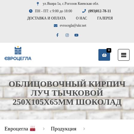
ул.Якира 1а, с.Рогозов Киевская обл.
ПН - ПТ: с 9:00 до 18:00
(093)012-78-11
ДОСТАВКА И ОПЛАТА
О НАС
ГАЛЕРЕЯ
evrocegla@ukr.net
0
ОБЛИЦОВОЧНЫЙ КИРПИЧ
ЛУЧ ТЫЧКОВОЙ
250X105X65ММ ШОКОЛАД
Евроцегла
Продукция